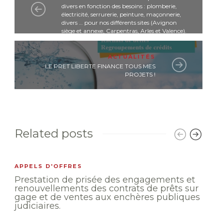
divers en fonction des besoins : plomberie,
électricité, serrurerie, peinture, maçonnerie,
divers … pour nos différents sites (Avignon
siège et annexe, Carpentras, Arles et Valence).
ACTUALITÉS
LE PRET LIBERTE FINANCE TOUS MES
PROJETS !
Related posts
APPELS D'OFFRES
Prestation de prisée des engagements et
renouvellements des contrats de prêts sur
gage et de ventes aux enchères publiques
judiciaires.