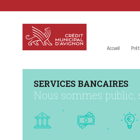
Accueil
Prêt
S
E
R
V
I
C
E
S
B
A
N
C
A
I
R
E
S
N
o
u
s
s
o
m
m
e
s
p
u
b
l
i
c
,