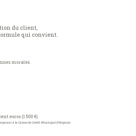
tion du client,
 formule qui convient.
onnes morales.
t euros (1 500 €).
argnant à la Caisse de Crédit Municipal d’Avignon