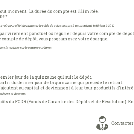
 tout moment. La durée du compte est illimitée.
0€ *
oir pour effet de ramener le solde de votre compte à un montant inférieur à 10 €.
, par virement ponctuel ou régulier depuis votre compte de dépô
re compte de dépôt, vous programmez votre épargne.
t interdites sur le compte sur livret.
emier jour de la quinzaine qui suit le dépôt.
tir du dernier jour de la quinzaine qui précède le retrait.
ajoutent au capital et deviennent à leur tour productifs d’intérê
présent ci-dessous.
épôts du FGDR (Fonds de Garantie des Dépôts et de Résolution). En
Contacter