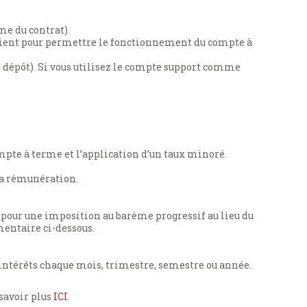
me du contrat).
client pour permettre le fonctionnement du compte à
e dépôt). Si vous utilisez le compte support comme
ompte à terme et l’application d’un taux minoré.
 la rémunération.
 pour une imposition au barème progressif au lieu du
mentaire ci-dessous.
 intérêts chaque mois, trimestre, semestre ou année.
 savoir plus
ICI
.