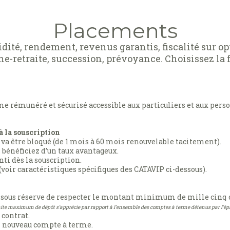
Placements
idité, rendement, revenus garantis, fiscalité sur op
gne-retraite, succession, prévoyance. Choisissez la
e rémunéré et sécurisé accessible aux particuliers et aux pers
à la souscription
 va être bloqué (de 1 mois à 60 mois renouvelable tacitement).
s bénéficiez d’un taux avantageux.
nti dès la souscription.
(voir caractéristiques spécifiques des CATAVIP ci-dessous).
sous réserve de respecter le montant minimum de mille cinq cen
ite maximum de dépôt s’apprécie par rapport à l’ensemble des comptes à terme détenus par l’ép
 contrat.
n nouveau compte à terme.