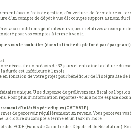
ement (aucun frais de gestion, d’ouverture, de fermeture au ter
ure d’un compte de dépôt à vue dit compte support au nom du 
férer aux conditions générales en vigueur relatives au compte d
 majoré pour vos comptes à terme à venir.
e que vous le souhaitez (dans la limite du plafond par épargnant)
at.
ance nécessite un préavis de 32 jours et entraîne la clôture du c
a durée est inférieure à 1 mois.
 en fonction de votre projet pour bénéficier de l’intégralité de
aitaire unique. Une dispense de prélèvement fiscal ou l’option
ions. Pour plus d’information reportez- vous à notre espace docu
versement d’intérêts périodiques (CATAVIP)
permet de percevoir régulièrement un revenu. Vous percevez vos
îne la clôture du compte à terme et un taux minoré.
ôts du FGDR (Fonds de Garantie des Dépôts et de Résolution). En