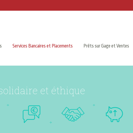
s
Services Bancaires et Placements
Prêts sur Gage et Ventes
s
o
l
i
d
a
i
r
e
e
t
é
t
h
i
q
u
e