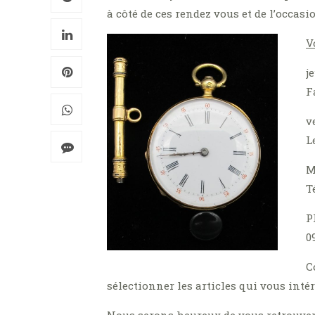
à côté de ces rendez vous et de l’occasi
V
j
F
v
L
M
T
P
0
C
sélectionner les articles qui vous inté