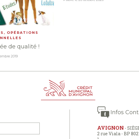
ÉS
,
OPÉRATIONS
NNELLES
ée de qualité !
tembre 2019
Infos Cont
AVIGNON
- SIÈG
2 rue Viala - BP 80