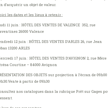
on d’acquérir un objet de valeur.
oici les dates et les lieux à retenir :
eudi 11 juin :
HÔTEL DES VENTES DE VALENCE
352, rue
aventines 26000 Valence
endredi 12 juin :
HÔTEL DES VENTES D’ARLES 2
6, rue Jean
ebas 13200 ARLES
ercredi 17 juin :
HÔTEL DES VENTES D’AVIGNON
2, rue Mère
érésa Courtine – 84000 Avignon
RÉSENTATION DES OBJETS
sur projection à l’écran de 09h00
9h30.Vente à partir de 09h30
onsultez nos catalogues dans la rubrique Prêt sur Gages po
ressent.