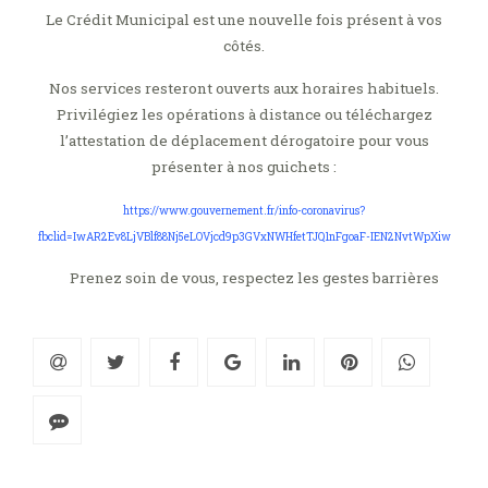
Le Crédit Municipal est une nouvelle fois présent à vos
côtés.
Nos services resteront ouverts aux horaires habituels.
Privilégiez les opérations à distance ou téléchargez
l’attestation de déplacement dérogatoire pour vous
présenter à nos guichets :
https://www.gouvernement.fr/info-coronavirus?
fbclid=IwAR2Ev8LjVBlf88Nj5eLOVjcd9p3GVxNWHfetTJQ1nFgoaF-IEN2NvtWpXiw
Prenez soin de vous, respectez les gestes barrières